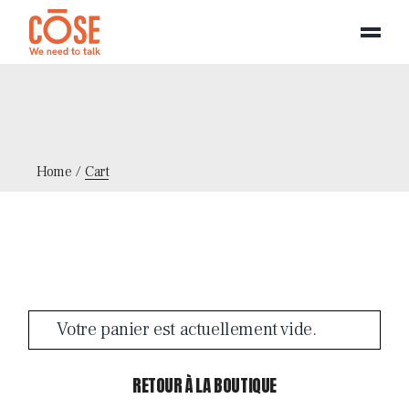
Panneau de gestion des cookies
Skip
to
the
content
Home
Cart
Votre panier est actuellement vide.
RETOUR À LA BOUTIQUE